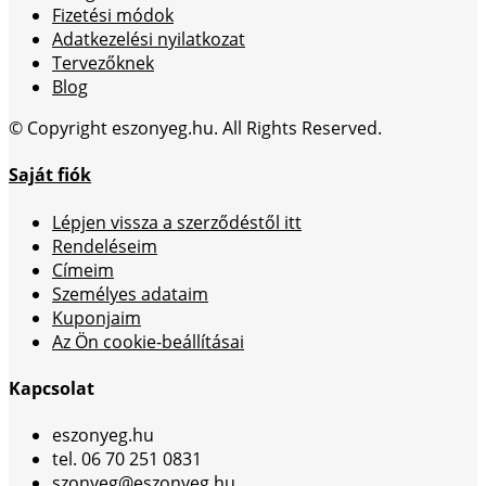
Fizetési módok
Adatkezelési nyilatkozat
Tervezőknek
Blog
© Copyright eszonyeg.hu. All Rights Reserved.
Saját fiók
Lépjen vissza a szerződéstől itt
Rendeléseim
Címeim
Személyes adataim
Kuponjaim
Az Ön cookie-beállításai
Kapcsolat
eszonyeg.hu
tel. 06 70 251 0831
szonyeg@eszonyeg.hu