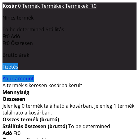
Kosár
0
Termék
Termékek
Termékek
Ft0
Nincs termék
To be determined
Szállítás
Ft0
Adó
Ft0
Összesen
Bruttó árak
Fizetés
Your account
A termék sikeresen kosárba került
Mennyiség
Összesen
Jelenleg
0
termék található a kosárban.
Jelenleg 1 termék
található a kosárban.
Összes termék (bruttó)
Szállítás összesen (bruttó)
To be determined
Adó
Ft0