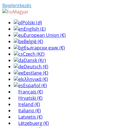
Bejelentkezés
Magyar
Polski (zł)
English (£)
European Union (€)
België (€)
български език (€)
Czech (Kč)
Dansk (Kr)
Deutsch (€)
Eestlane (€)
ελληνικά (€)
Español (€)
Français (€)
Hrvatski (€)
Ireland (€)
Italiano (€)
Latvietis (€)
Lëtzebuerg (€)