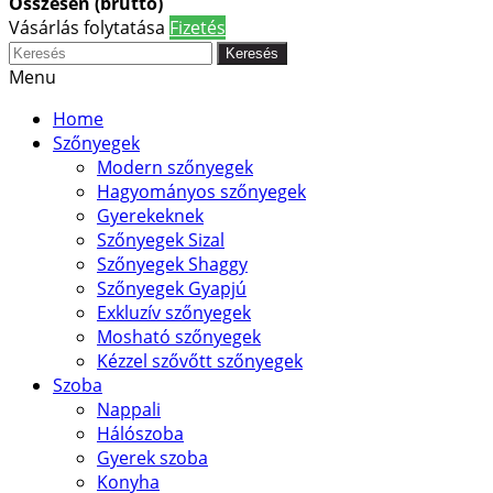
Összesen (bruttó)
Vásárlás folytatása
Fizetés
Keresés
Menu
Home
Szőnyegek
Modern szőnyegek
Hagyományos szőnyegek
Gyerekeknek
Szőnyegek Sizal
Szőnyegek Shaggy
Szőnyegek Gyapjú
Exkluzív szőnyegek
Mosható szőnyegek
Kézzel szővőtt szőnyegek
Szoba
Nappali
Hálószoba
Gyerek szoba
Konyha