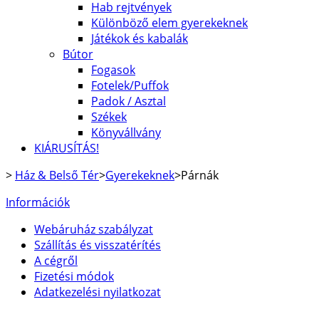
Hab rejtvények
Különböző elem gyerekeknek
Játékok és kabalák
Bútor
Fogasok
Fotelek/Puffok
Padok / Asztal
Székek
Könyvállvány
KIÁRUSÍTÁS!
>
Ház & Belső Tér
>
Gyerekeknek
>
Párnák
Információk
Webáruház szabályzat
Szállítás és visszatérítés
A cégről
Fizetési módok
Adatkezelési nyilatkozat