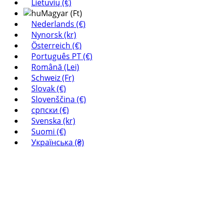
Lietuvių (€)
Magyar (Ft)
Nederlands (€)
Nynorsk (kr)
Österreich (€)
Português PT (€)
Română (Lei)
Schweiz (Fr)
Slovak (€)
Slovenščina (€)
српски (€)
Svenska (kr)
Suomi (€)
Українська (₴)