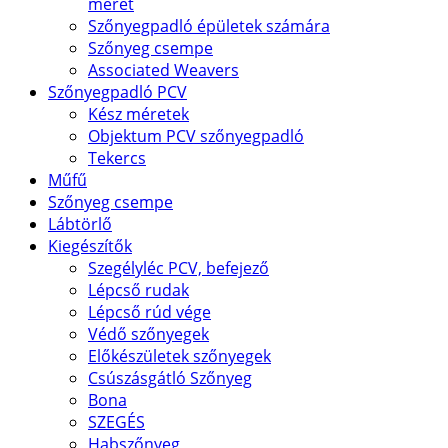
méret
Szőnyegpadló épületek számára
Szőnyeg csempe
Associated Weavers
Szőnyegpadló PCV
Kész méretek
Objektum PCV szőnyegpadló
Tekercs
Műfű
Szőnyeg csempe
Lábtörlő
Kiegészítők
Szegélyléc PCV, befejező
Lépcső rudak
Lépcső rúd vége
Védő szőnyegek
Előkészületek szőnyegek
Csúszásgátló Szőnyeg
Bona
SZEGÉS
Habszőnyeg