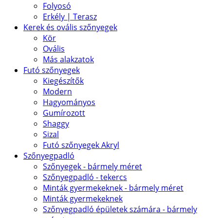
Folyosó
Erkély | Terasz
Kerek és ovális szőnyegek
Kör
Ovális
Más alakzatok
Futó szőnyegek
Kiegészítők
Modern
Hagyományos
Gumírozott
Shaggy
Sizal
Futó szőnyegek Akryl
Szőnyegpadló
Szőnyegek - bármely méret
Szőnyegpadló - tekercs
Minták gyermekeknek - bármely méret
Minták gyermekeknek
Szőnyegpadló épületek számára - bármely