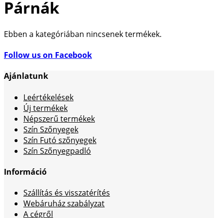
Párnák
Ebben a kategóriában nincsenek termékek.
Follow us on Facebook
Ajánlatunk
Leértékelések
Új termékek
Népszerű termékek
Szín Szőnyegek
Szín Futó szőnyegek
Szín Szőnyegpadló
Információ
Szállítás és visszatérítés
Webáruház szabályzat
A cégről