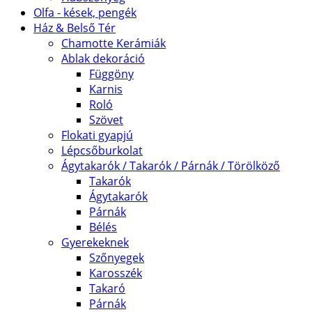
Olfa - kések, pengék
Ház & Belső Tér
Chamotte Kerámiák
Ablak dekoráció
Függöny
Karnis
Roló
Szövet
Flokati gyapjú
Lépcsőburkolat
Ágytakarók / Takarók / Párnák / Törölköző
Takarók
Ágytakarók
Párnák
Bélés
Gyerekeknek
Szőnyegek
Karosszék
Takaró
Párnák