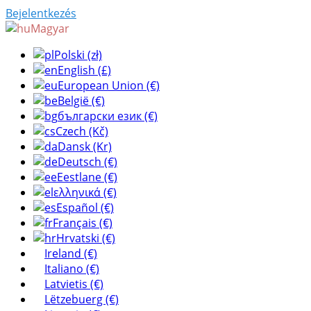
Bejelentkezés
Magyar
Polski (zł)
English (£)
European Union (€)
België (€)
български език (€)
Czech (Kč)
Dansk (Kr)
Deutsch (€)
Eestlane (€)
ελληνικά (€)
Español (€)
Français (€)
Hrvatski (€)
Ireland (€)
Italiano (€)
Latvietis (€)
Lëtzebuerg (€)