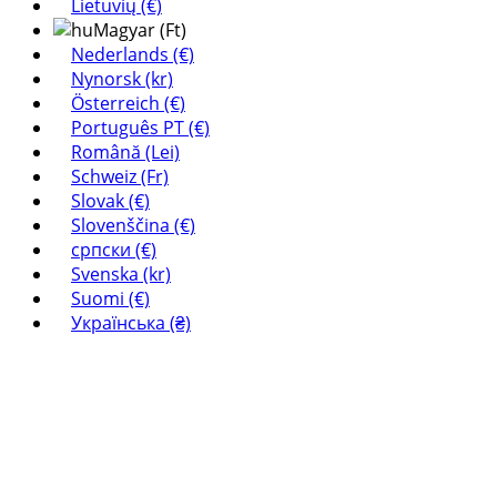
Lietuvių (€)
Magyar (Ft)
Nederlands (€)
Nynorsk (kr)
Österreich (€)
Português PT (€)
Română (Lei)
Schweiz (Fr)
Slovak (€)
Slovenščina (€)
српски (€)
Svenska (kr)
Suomi (€)
Українська (₴)