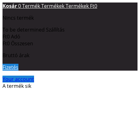
Kosár
0
Termék
Termékek
Termékek
Ft0
Nincs termék
To be determined
Szállítás
Ft0
Adó
Ft0
Összesen
Bruttó árak
Fizetés
Your account
A termék sik