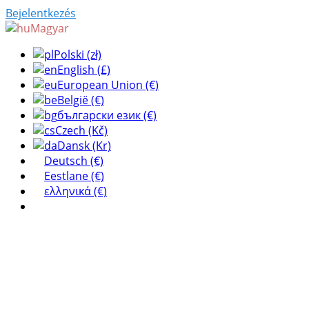
Bejelentkezés
Magyar
Polski (zł)
English (£)
European Union (€)
België (€)
български език (€)
Czech (Kč)
Dansk (Kr)
Deutsch (€)
Eestlane (€)
ελληνικά (€)