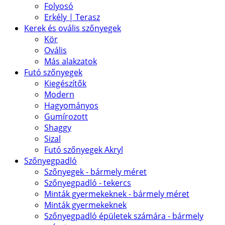
Folyosó
Erkély | Terasz
Kerek és ovális szőnyegek
Kör
Ovális
Más alakzatok
Futó szőnyegek
Kiegészítők
Modern
Hagyományos
Gumírozott
Shaggy
Sizal
Futó szőnyegek Akryl
Szőnyegpadló
Szőnyegek - bármely méret
Szőnyegpadló - tekercs
Minták gyermekeknek - bármely méret
Minták gyermekeknek
Szőnyegpadló épületek számára - bármely