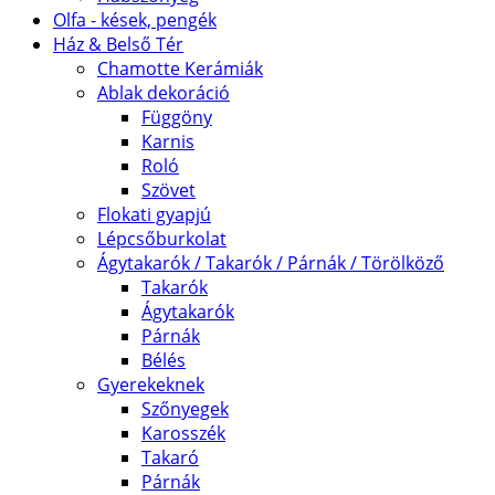
Olfa - kések, pengék
Ház & Belső Tér
Chamotte Kerámiák
Ablak dekoráció
Függöny
Karnis
Roló
Szövet
Flokati gyapjú
Lépcsőburkolat
Ágytakarók / Takarók / Párnák / Törölköző
Takarók
Ágytakarók
Párnák
Bélés
Gyerekeknek
Szőnyegek
Karosszék
Takaró
Párnák