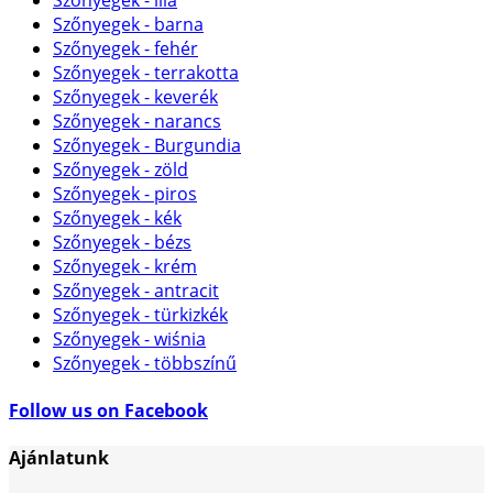
Szőnyegek - barna
Szőnyegek - fehér
Szőnyegek - terrakotta
Szőnyegek - keverék
Szőnyegek - narancs
Szőnyegek - Burgundia
Szőnyegek - zöld
Szőnyegek - piros
Szőnyegek - kék
Szőnyegek - bézs
Szőnyegek - krém
Szőnyegek - antracit
Szőnyegek - türkizkék
Szőnyegek - wiśnia
Szőnyegek - többszínű
Follow us on Facebook
Ajánlatunk