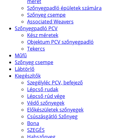
méret
Szőnyegpadló épületek számára
Szőnyeg csempe
Associated Weavers
Szőnyegpadló PCV
Kész méretek
Objektum PCV szőnyegpadló
Tekercs
Műfű
Szőnyeg csempe
Lábtörlő
Kiegészítők
Szegélyléc PCV, befejező
Lépcső rudak
Lépcső rúd vége
Védő szőnyegek
Előkészületek szőnyegek
Csúszásgátló Szőnyeg
Bona
SZEGÉS
Habszőnyeg