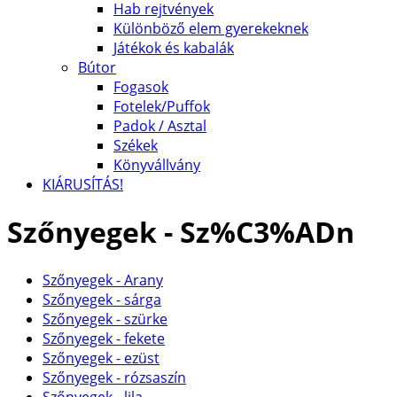
Hab rejtvények
Különböző elem gyerekeknek
Játékok és kabalák
Bútor
Fogasok
Fotelek/Puffok
Padok / Asztal
Székek
Könyvállvány
KIÁRUSÍTÁS!
Szőnyegek - Sz%C3%ADn
Szőnyegek - Arany
Szőnyegek - sárga
Szőnyegek - szürke
Szőnyegek - fekete
Szőnyegek - ezüst
Szőnyegek - rózsaszín
Szőnyegek - lila