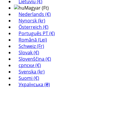
Lietuvių (€)
Magyar (Ft)
Nederlands (€)
Nynorsk (kr)
Österreich (€)
Português PT (€)
Română (Lei)
Schweiz (Fr)
Slovak (€)
Slovenščina (€)
српски (€)
Svenska (kr)
Suomi (€)
Українська (₴)