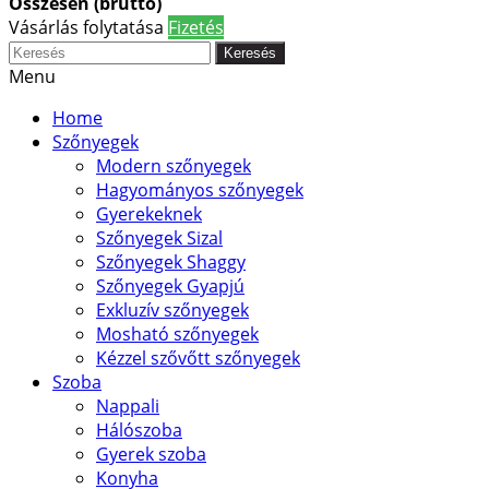
Összesen (bruttó)
Vásárlás folytatása
Fizetés
Keresés
Menu
Home
Szőnyegek
Modern szőnyegek
Hagyományos szőnyegek
Gyerekeknek
Szőnyegek Sizal
Szőnyegek Shaggy
Szőnyegek Gyapjú
Exkluzív szőnyegek
Mosható szőnyegek
Kézzel szővőtt szőnyegek
Szoba
Nappali
Hálószoba
Gyerek szoba
Konyha