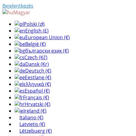
Bejelentkezés
Magyar
Polski (zł)
English (£)
European Union (€)
België (€)
български език (€)
Czech (Kč)
Dansk (Kr)
Deutsch (€)
Eestlane (€)
ελληνικά (€)
Español (€)
Français (€)
Hrvatski (€)
Ireland (€)
Italiano (€)
Latvietis (€)
Lëtzebuerg (€)