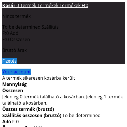
Kosár
0
Termék
Termékek
Termékek
Ft0
Nincs termék
To be determined
Szállítás
Ft0
Adó
Ft0
Összesen
Bruttó árak
Fizetés
Your account
A termék sikeresen kosárba került
Mennyiség
Összesen
Jelenleg
0
termék található a kosárban.
Jelenleg 1 termék
található a kosárban.
Összes termék (bruttó)
Szállítás összesen (bruttó)
To be determined
Adó
Ft0