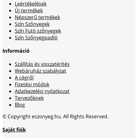
Leértékelések
Új termékek
Népszerű termékek
Szín Szőnyegek
Szín Futó szőnyegek
Szín Szőnyegpadló
Információ
Szállítás és visszatérítés
Webáruház szabályzat
A cégről
Fizetési módok
Adatkezelési nyilatkozat
Tervezőknek
Blog
© Copyright eszonyeg.hu. All Rights Reserved.
Saját fiók