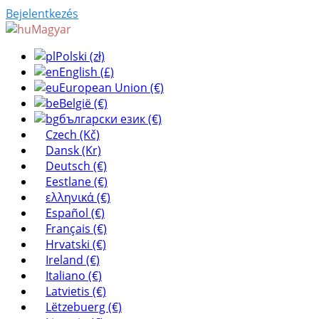
Bejelentkezés
Magyar
Polski (zł)
English (£)
European Union (€)
België (€)
български език (€)
Czech (Kč)
Dansk (Kr)
Deutsch (€)
Eestlane (€)
ελληνικά (€)
Español (€)
Français (€)
Hrvatski (€)
Ireland (€)
Italiano (€)
Latvietis (€)
Lëtzebuerg (€)