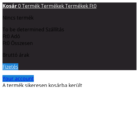
Kosár
0
Termék
Termékek
Termékek
Ft0
Nincs termék
To be determined
Szállítás
Ft0
Adó
Ft0
Összesen
Bruttó árak
Fizetés
Your account
A termék sikeresen kosárba került
Mennyiség
Összesen
Jelenleg
0
termék található a kosárban.
Jelenleg 1 termék
található a kosárban.
Összes termék (bruttó)
Szállítás összesen (bruttó)
To be determined
Adó
Ft0