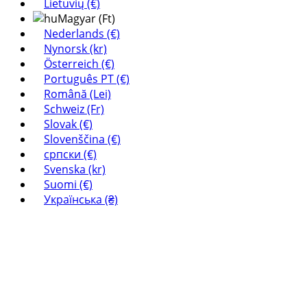
Lietuvių (€)
Magyar (Ft)
Nederlands (€)
Nynorsk (kr)
Österreich (€)
Português PT (€)
Română (Lei)
Schweiz (Fr)
Slovak (€)
Slovenščina (€)
српски (€)
Svenska (kr)
Suomi (€)
Українська (₴)