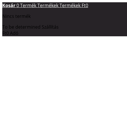
Kosár
0
Termék
Termékek
Termékek
Ft0
Nincs termék
To be determined
Szállítás
Ft0
Adó
Ft0
Összesen
Bruttó árak
Fizetés
Your account
A termék sikeresen kosárba került
Mennyiség
Összesen
Jelenleg
0
termék található a kosárban.
Jelenleg 1 termék t
Összes termék (bruttó)
Szállítás összesen (bruttó)
To be determined
Adó
Ft0
Összesen (bruttó)