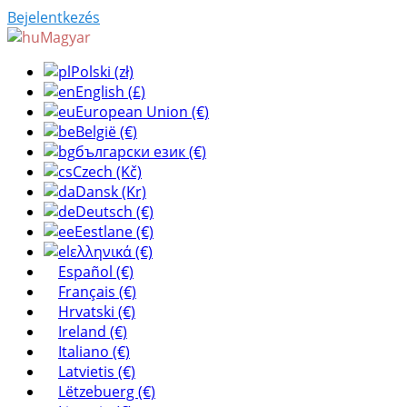
Bejelentkezés
Magyar
Polski (zł)
English (£)
European Union (€)
België (€)
български език (€)
Czech (Kč)
Dansk (Kr)
Deutsch (€)
Eestlane (€)
ελληνικά (€)
Español (€)
Français (€)
Hrvatski (€)
Ireland (€)
Italiano (€)
Latvietis (€)
Lëtzebuerg (€)